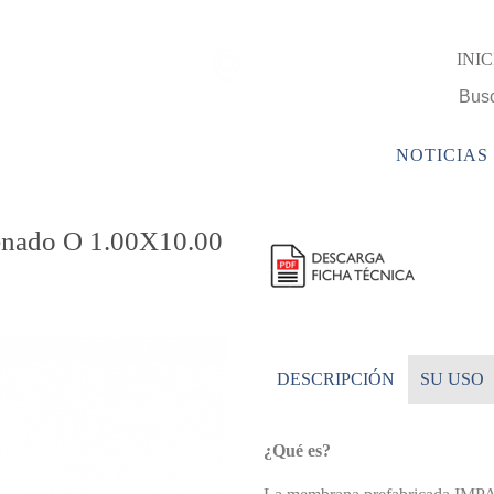
Encuentra una
INIC
sucursal Camy
PRODUCTOS
EMPRESA
SERVICIOS
NOTICIAS
enado O 1.00X10.00
DESCRIPCIÓN
SU USO
¿Qué es?