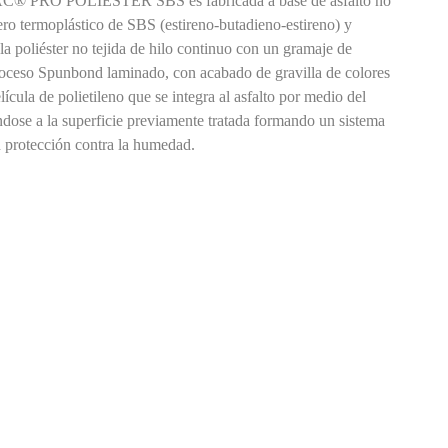
AC® PRO POLIÉSTER SBS es fabricada a base de asfalto no
o termoplástico de SBS (estireno-butadieno-estireno) y
la poliéster no tejida de hilo continuo con un gramaje de
oceso Spunbond laminado, con acabado de gravilla de colores
ícula de polietileno que se integra al asfalto por medio del
ndose a la superficie previamente tratada formando un sistema
 protección contra la humedad.