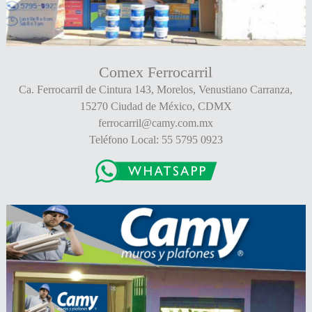
Comex Ferrocarril
Ca. Ferrocarril de Cintura 143, Morelos, Venustiano Carranza,
15270 Ciudad de México, CDMX
ferrocarril@camy.com.mx
Teléfono Local: 55 5795 0923