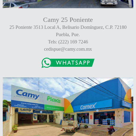
Camy 25 Poniente
25 Poniente 3513 Local A, Belisario Domínguez, C.P. 72180
Puebla, Pue.
Tels: (222) 169 7246
cedispue@camy.com.mx