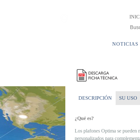
Encuentra una
INIC
sucursal Camy
PRODUCTOS
EMPRESA
SERVICIOS
NOTICIAS
DESCRIPCIÓN
SU USO
¿Qué es?
Los plafones Optima se pueden mo
personalizados para complementa