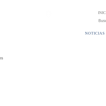
Encuentra una
INIC
sucursal Camy
PRODUCTOS
EMPRESA
SERVICIOS
NOTICIAS
es